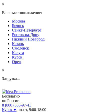
×
Ваше местоположение:
Москва
Брянск
Санкт-Петербург
Ростов-на-Дону
Нижний Новгород
Казань
Смоленск
Калуга
Курск
Орел
×
Загрузка...
Бесплатно
по России
8 (800) 555-97-41
Курск
пн-пт, 9:00-18:00
▼