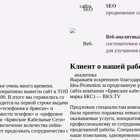
SEO
продвижение са
Веб-аналитика
систематичное 
для улучшения 
Клиент о нашей раб
Выражаем искреннюю благодарн
Idea-Promotion за проделанную 
 не очень много времени.
сайта компании «Брянские кабел
 оперативно вывести сайт в ТОП
марка БКС) — BKS.TV
00. В итоге мы справились со
одится на первой строке выдачи
Предложив специалистам компан
«телефония в брянске» и
были приятно поражены невысо
овести телефон» и «цифровое
оказываемые услуги, инициати
ии «Брянские Кабельные Сети»
профессионализму ее сотрудник
величение количества online-
проделанной работы. Специалист
ет продолжать сотрудничество с
наши пожелания, одновременно