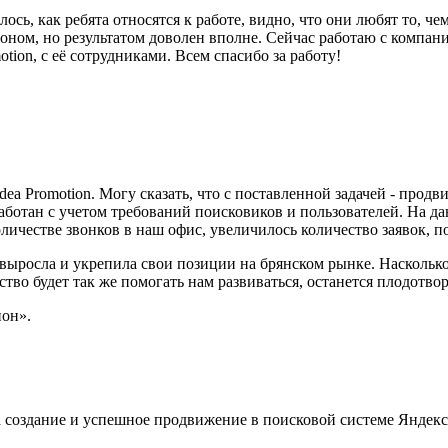
илось, как ребята относятся к работе, видно, что они любят то
фоном, но результатом доволен вполне. Сейчас работаю с компа
tion, с её сотрудниками. Всем спасибо за работу!
ea Promotion. Могу сказать, что с поставленной задачей - прод
ботан с учетом требований поисковиков и пользователей. На да
личестве звонков в наш офис, увеличилось количество заявок, 
ыросла и укрепила свои позиции на брянском рынке. Насколько 
ство будет так же помогать нам развиваться, останется плодот
он».
а создание и успешное продвижение в поисковой системе Яндек