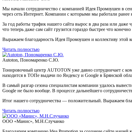
Мы начали сотрудничество с компанией Идея Промоушен в сентяб
через сеть Интернет. Компании с которыми мы работали ранее 
За год работы трафик нашего сайта вырос в два раза или даже
что теперь даже сам сайт грузится гораздо быстрее что конеч
Выражаем благодарность Идея Промоушен и коллективу этой 
Читать полностью
Autoton, Пономаренко С.Ю.
Тонировочный центр AUTOTON уже давно сотрудничает с комп
находится в ТОПе выдачи по Яндексу и Google в Брянской обла
В самый разгар сезона специалистам компании удалось вывести
Google не было вообще. В процессе дальнейшего сотрудничеств
Итог нашего сотрудничества — положительный. Выражаем благо
Читать полностью
ООО «Манис», М.Н.Случанко
Благодарим компанию Idea Promotion за создание сайте нашей