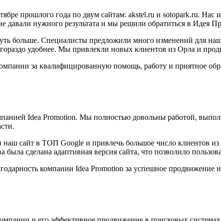
ре прошлого года по двум сайтам: akstel.ru и sotopark.ru. Нас
не давали нужного результата и мы решили обратиться в Идея П
 чуть больше. Специалисты предложили много изменений для наш
но гораздо удобнее. Мы привлекли новых клиентов из Орла и про
компании за квалифицированную помощь, работу и приятное об
анией Idea Promotion. Мы полностью довольны работой, выпол
сти.
 наш сайт в ТОП Google и привлечь большое число клиентов из 
а была сделана адаптивная версия сайта, что позволило пользов
дарность компании Idea Promotion за успешное продвижение на
 компании и его эффективное продвижение в поисковых системах