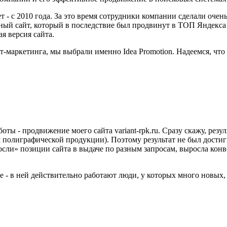
т - с 2010 года. За это время сотрудники компании сделали оче
вный сайт, который в последствие был продвинут в ТОП Яндекса
я версия сайта.
-маркетинга, мы выбрали именно Idea Promotion. Надеемся, что
оты - продвижение моего сайта variant-rpk.ru. Сразу скажу, рез
полиграфической продукции). Поэтому результат не был достигну
росли» позиции сайта в выдаче по разным запросам, выросла кон
ие - в ней действительно работают люди, у которых много новых,