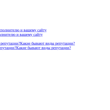
олнителю и вашему сайту
репутации?Какие бывают виды репутации?