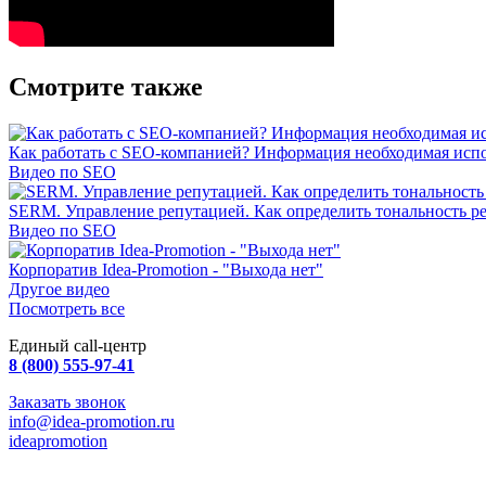
Смотрите также
Как работать с SEO-компанией? Информация необходимая исп
Видео по SEO
SERM. Управление репутацией. Как определить тональность 
Видео по SEO
Корпоратив Idea-Promotion - "Выхода нет"
Другое видео
Посмотреть все
Единый call-центр
8 (800) 555-97-41
Заказать звонок
info@idea-promotion.ru
ideapromotion