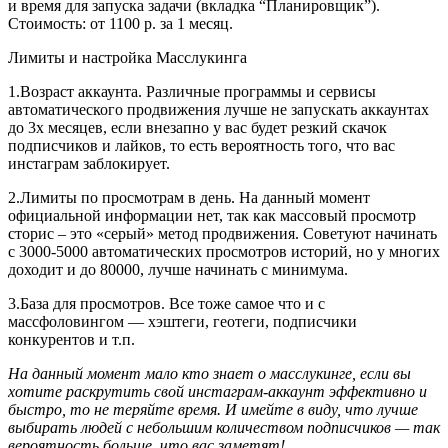
и время для запуска задачи (вкладка “Планировщик”).
Стоимость: от 1100 р. за 1 месяц.
Лимиты и настройка Масслукинга
1.
Возраст аккаунта
. Различные программы и сервисы
автоматического продвижения лучше не запускать аккаунтах
до 3х месяцев, если внезапно у вас будет резкий скачок
подписчиков и лайков, то есть вероятность того, что вас
инстаграм заблокирует.
2.
Лимиты по просмотрам в день
. На данный момент
официальной информации нет, так как массовый просмотр
сторис – это «серый» метод продвижения. Советуют начинать
с 3000-5000 автоматических просмотров историй, но у многих
доходит и до 80000, лучше начинать с минимума.
3.
База для просмотров
. Все тоже самое что и с
массфоловингом — хэштеги, геотеги, подписчики
конкурентов и т.п.
На данный момент мало кто знает о масслукинге, если вы
хотите раскрутить свой инстаграм-аккаунт эффективно и
быстро, то не теряйте время. И имейте в виду, что лучше
выбирать людей с небольшим количеством подписчиков — так
вероятность больше, что вас заметят!